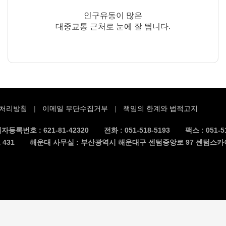
인구유동이 많은
대중교통 근처로 눈에 잘 띕니다.
처리방침
이메일 무단수집거부
책임의 한계와 법적고지
자등록번호 :
621-81-42320
전화 :
051-518-5193
팩스 :
051-5
431
해운대 사무실 : 부산광역시 해운대구 센텀중앙로 97 센텀스카이