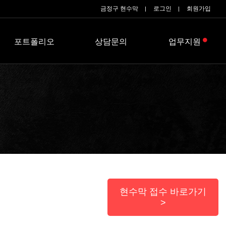
금정구 현수막
로그인
회원가입
포트폴리오
상담문의
업무지원
현수막 접수 바로가기
>