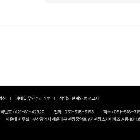
방침
이메일 무단수집거부
책임의 한계와 법적고지
록번호 :
621-81-42320
전화 :
051-518-5193
팩스 :
051-518-315
해운대 사무실 : 부산광역시 해운대구 센텀중앙로 97 센텀스카이비즈 A동 1011